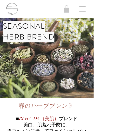
SEASONAL
HERB BREND
春のハーブブレンド
■
BI HA DA（美肌）
ブレンド
美白、肌荒れ予防に。