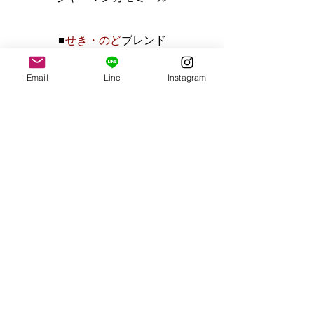
■
せき・のど
ブレンド
（※冷ましてうがいをするのもオスス
メです）
Email
Line
Instagram
気管支炎、喘息、喉の違和感を感じた
時のうがいにも◎
マロウ
ヒソップ
セージ
ペパーミント
エルダー
レッドクローバー
| CONTACT US
| VOICE
| Ha-Law