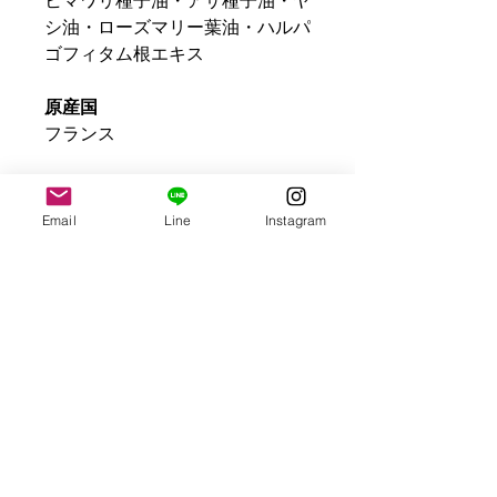
ヒマワリ種子油・アサ種子油・ヤ
シ油・ローズマリー葉油・ハルパ
ゴフィタム根エキス
原産国
フランス
容量
15ml
Email
Line
Instagram
| CONTACT US
| VOICE
| Ha-Law
特定商取引法に基づく表記
​プライバシーポリシー
サロンご利用規約