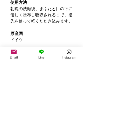
使用方法
朝晩の洗顔後、まぶたと目の下に
優しく塗布し吸収されるまで、指
先を使って軽くたたき込みます。
原産国
ドイツ
容量
Email
Line
Instagram
15ml
| CONTACT US
| VOICE
| Ha-Law
特定商取引法に基づく表記